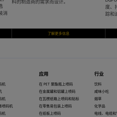
料的制造商的需求而设计。
选
度、
装消
踪和
了解更多信息
应用
行业
码机
在 PET 聚酯瓶上喷码
饮料
机
在金属罐和铝罐上喷码
咸味小吃
码机
在瓦楞纸箱上喷码和贴标
烟草
墨喷码机
在零售易包装上喷码
化学品
码机
在纸板上喷码
电线、电缆和