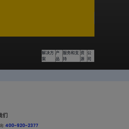
解决方
产
服务和支
资
公
案
品
持
源
司
我们
400-920-2377
询: