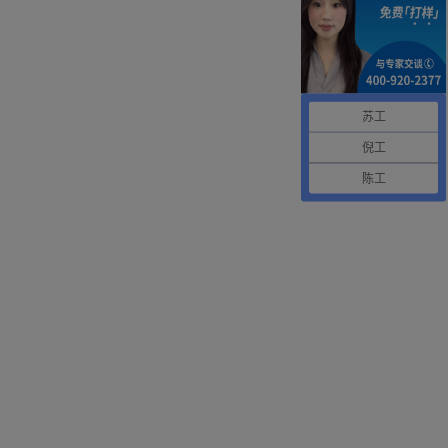
苏工
倪工
陈工