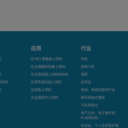
应用
行业
机
在 PET 聚酯瓶上喷码
饮料
在金属罐和铝罐上喷码
咸味小吃
机
在瓦楞纸箱上喷码和贴标
烟草
喷码机
在零售易包装上喷码
化学品
机
在纸板上喷码
电线、电缆和管材产品
在金属部件上喷码
制药和医疗器械
汽车和航空
电气元件、电子器件和
PCB喷码机
化妆品、个人及家庭护理