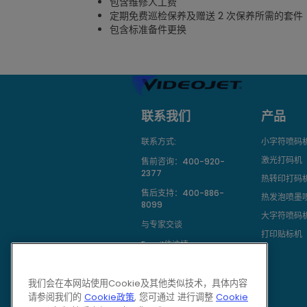
包含维修人工费
定期免费巡检保养及赠送 2 次保养所需的套件
包含标准备件更换
联系我们
产品
联系方式:
小字符喷码
激光打码机
售前咨询：
400-920-
2377
热转印打码
售后支持：
400-886-
热发泡喷墨
8099
大字符喷码
与专家交谈
打印贴标机
Email伟迪捷
我们会在本网站使用Cookie及其他类似技术，具体内容
请参阅我们的
Cookie政策
, 您可通过 进行调整
Cookie