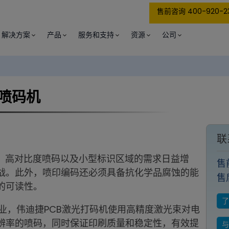
售前咨询 400-920-2
解决方案
产品
服务和支持
资源
公司
件喷码机
联
率、高对比度喷码以及小型标识区域的需求日益增
售
战。此外，喷印编码还必须具备抗化学品腐蚀的能
售
的可读性。
oard）行业，伟迪捷PCB激光打码机使用高精度激光束对电
辨率的喷码，同时保证印刷质量和稳定性，有效提