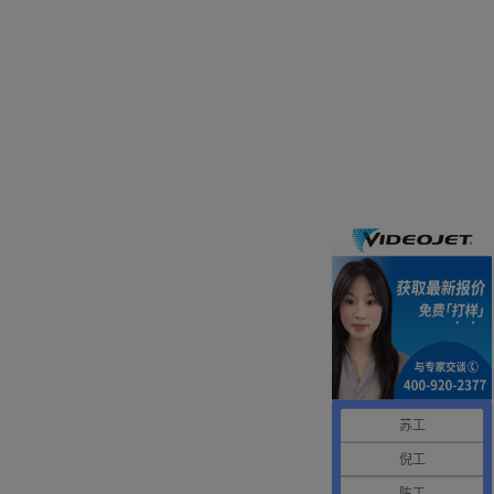
苏工
倪工
陈工