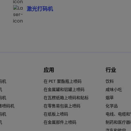
激光打码机
应用
行业
码机
在 PET 聚酯瓶上喷码
饮料
机
在金属罐和铝罐上喷码
咸味小吃
码机
在瓦楞纸箱上喷码和贴标
烟草
墨喷码机
在零售易包装上喷码
化学品
码机
在纸板上喷码
电线、电缆和
机
在金属部件上喷码
制药和医疗器
汽车和航空