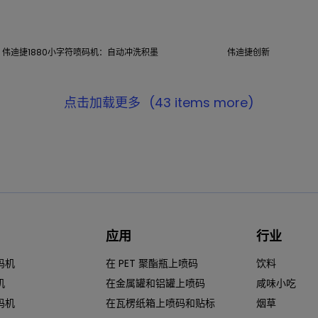
伟迪捷1880小字符喷码机：自动冲洗积墨
伟迪捷创新
点击加载更多
(43 items more)
应用
行业
码机
在 PET 聚酯瓶上喷码
饮料
机
在金属罐和铝罐上喷码
咸味小吃
码机
在瓦楞纸箱上喷码和贴标
烟草