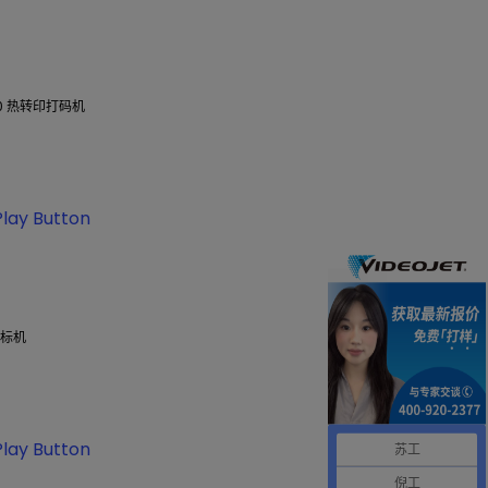
230 热转印打码机
打标机
苏工
倪工