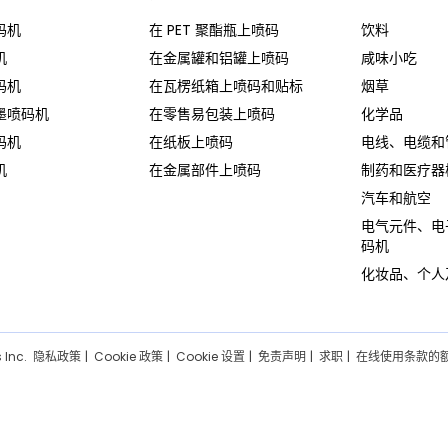
码机
在 PET 聚酯瓶上喷码
饮料
机
在金属罐和铝罐上喷码
咸味小吃
码机
在瓦楞纸箱上喷码和贴标
烟草
墨喷码机
在零售易包装上喷码
化学品
码机
在纸板上喷码
电线、电缆和
机
在金属部件上喷码
制药和医疗器
汽车和航空
电气元件、电
码机
化妆品、个人
 Inc.
隐私政策
Cookie 政策
Cookie 设置
免责声明
求职
在线使用条款的