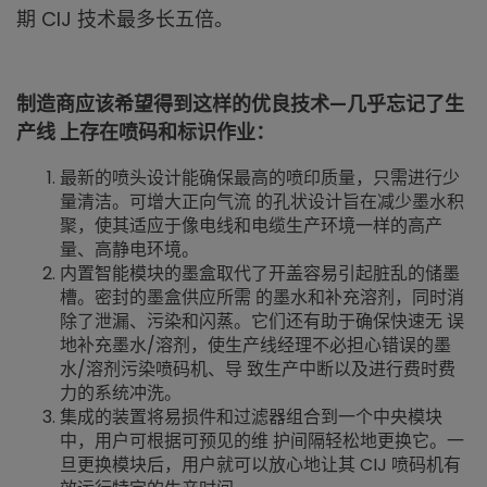
期 CIJ 技术最多长五倍。
制造商应该希望得到这样的优良技术—几乎忘记了生
产线 上存在喷码和标识作业：
最新的喷头设计能确保最高的喷印质量，只需进行少
量清洁。可增大正向气流 的孔状设计旨在减少墨水积
聚，使其适应于像电线和电缆生产环境一样的高产
量、高静电环境。
内置智能模块的墨盒取代了开盖容易引起脏乱的储墨
槽。密封的墨盒供应所需 的墨水和补充溶剂，同时消
除了泄漏、污染和闪蒸。它们还有助于确保快速无 误
地补充墨水/溶剂，使生产线经理不必担心错误的墨
水/溶剂污染喷码机、导 致生产中断以及进行费时费
力的系统冲洗。
集成的装置将易损件和过滤器组合到一个中央模块
中，用户可根据可预见的维 护间隔轻松地更换它。一
旦更换模块后，用户就可以放心地让其 CIJ 喷码机有