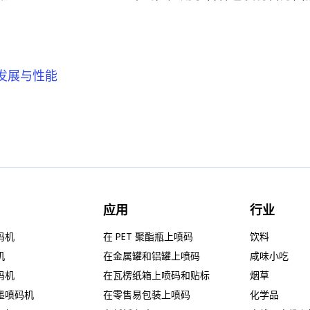
发展与性能
应用
行业
码机
在 PET 聚酯瓶上喷码
饮料
机
在金属罐和铝罐上喷码
咸味小吃
码机
在瓦楞纸箱上喷码和贴标
烟草
墨喷码机
在零售易包装上喷码
化学品