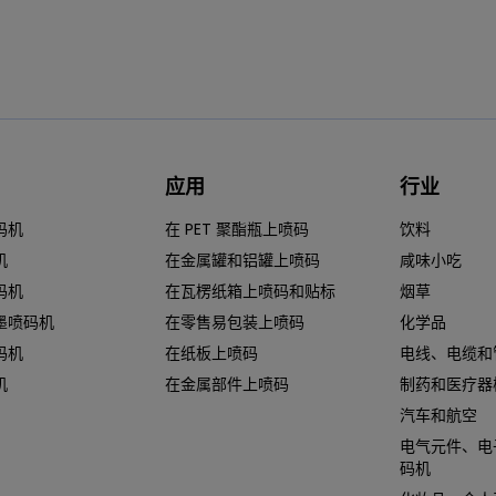
应用
行业
码机
在 PET 聚酯瓶上喷码
饮料
机
在金属罐和铝罐上喷码
咸味小吃
码机
在瓦楞纸箱上喷码和贴标
烟草
墨喷码机
在零售易包装上喷码
化学品
码机
在纸板上喷码
电线、电缆和
机
在金属部件上喷码
制药和医疗器
汽车和航空
电气元件、电
码机