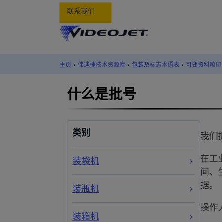
联系我们
主页
›
伟迪捷技术资源库
›
包装及标志术语表
›
可变资料喷印
什么是批号
类别
我们
在工
装袋机
间、
据。
装瓶机
操作
装箱机