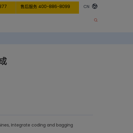
377
售后服务 400-886-8099
CN
成
ines, Integrate coding and bagging