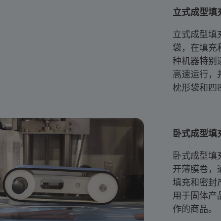
立式成型填充
立式成型填
袋，在填充
种机器特别
高速运行，
枕形袋和四
卧式成型填充
卧式成型填
开薄膜卷，
填充和密封
用于固体产
作的商品。