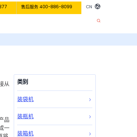
377
售后服务 400-886-8099
CN
类别
接从
装袋机
装瓶机
产品
成一
装箱机
再将