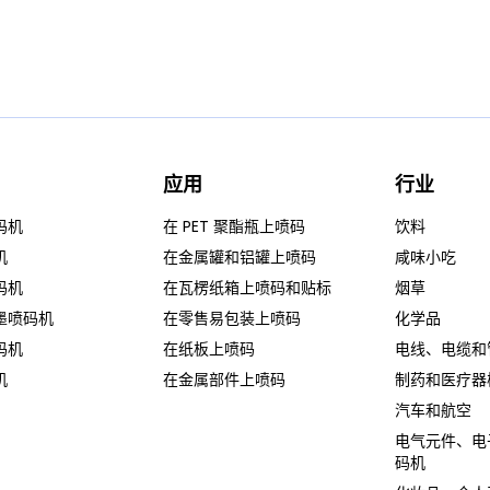
应用
行业
码机
在 PET 聚酯瓶上喷码
饮料
机
在金属罐和铝罐上喷码
咸味小吃
码机
在瓦楞纸箱上喷码和贴标
烟草
墨喷码机
在零售易包装上喷码
化学品
码机
在纸板上喷码
电线、电缆和
机
在金属部件上喷码
制药和医疗器
汽车和航空
电气元件、电
码机