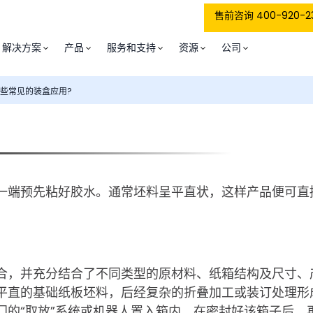
售前咨询 400-920-2
解决方案
产品
服务和支持
资源
公司
些常见的装盒应用?
一端预先粘好胶水。通常坯料呈平直状，这样产品便可直
合，并充分结合了不同类型的原材料、纸箱结构及尺寸、
平直的基础纸板坯料，后经复杂的折叠加工或装订处理形
门的“取放”系统或机器人置入箱内。在密封好该箱子后，