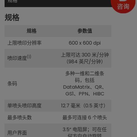
规格
规格
规格
参数值
上限喷印分辨率
600 x 600 dpi
上限可达 300 米/分钟
(1)
喷印速度
（984 英尺/分钟）
多种一维和二维条
码，包括
条码
DataMatrix、QR、
GS1、PPN、HIBC
单喷头喷印高度
12.7 毫米（0.5 英寸）
最多喷头数
最多可连接 6 个喷头
3.5” 电阻屏；可在任
用户界面
何方向自动旋转