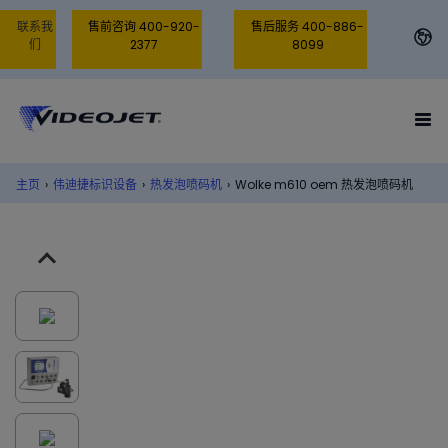
联系我
售前咨询 400-920-
售后服务 400-886-
们
2377
8099
主页
›
伟迪捷标识设备
›
热发泡喷码机
›
Wolke m610 oem 热发泡喷码机