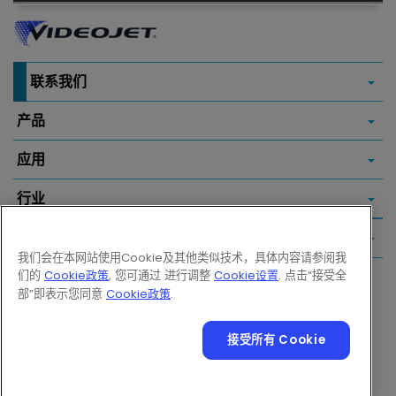
联系我们
产品
应用
行业
常用链接
我们会在本网站使用Cookie及其他类似技术，具体内容请参阅我
们的
Cookie政策
, 您可通过 进行调整
Cookie设置
. 点击“接受全
Follow us on:
部”即表示您同意
Cookie政策
.
接受所有 Cookie
© 2026 Videojet Technologies Inc.
隐私政策
Cookie 政策
Cookie 设置
免责声明
求职
在线使用条款的额外语句
沪ICP备15007758号-1