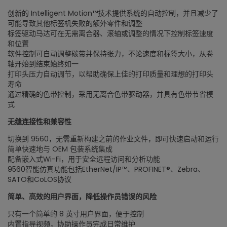
创新的 Intelligent Motion™技术提供系统的自动控制，并且减少了
可能导致其他标签机失败的额外零件和调整
标签驱动马达可在无需离合器、滚轴或调整的情况下控制标签速度
和位置
软件控制可自动调整碳带并保持张力，不论速度和标签大小，从卷
轴开始到结束始终如一
打印头压力自动调节，以帮助确保上佳的打印质量和理想的打印头
寿命
通过精确的色带控制，采用无离合色带驱动器，并具有色带节省模
式
无缝连接性和兼容性
切换到 9560，无需重新构建之前的作业文件，即可快速启动和运行
简单快速地与 OEM 包装系统集成
配备嵌入式Wi-Fi，用于安全远程访问和分析功能
9560智能仿真功能包括EtherNet/IP™、PROFINET®、Zebra、
SATO和CoLOS协议
简单、高效的用户界面，降低操作员错误的风险
只有一个简单的 8 英寸用户界面，便于控制
内置指导视频，协助操作员完成日常维护