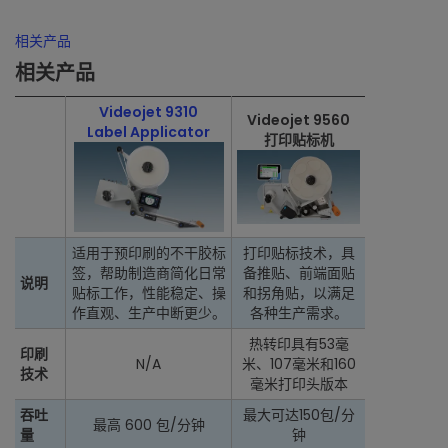
相关产品
相关产品
Videojet 9310
Videojet 9560
Label Applicator
打印贴标机
适用于预印刷的不干胶标
打印贴标技术，具
签，帮助制造商简化日常
备推贴、前端面贴
说明
贴标工作，性能稳定、操
和拐角贴，以满足
作直观、生产中断更少。
各种生产需求。
热转印具有53毫
印刷
N/A
米、107毫米和160
技术
毫米打印头版本
吞吐
最大可达150包/分
最高 600 包/分钟
量
钟