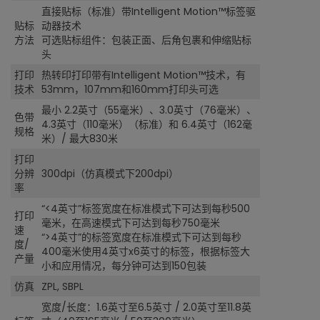
直接贴标（标准）带Intelligent Motion™标签驱
贴标
动器技术
方法
可选贴标组件：包装正面、后角包裹和伸缩贴标
头
打印
热转印打印带有Intelligent Motion™技术，有
技术
53mm，107mm和160mm打印头可选
最小 2.2英寸（55毫米）、3.0英寸（76毫米）、
色带
4.3英寸（110毫米）（标准）和 6.4英寸（162毫
规格
米）/ 最大830米
打印
分辨
300dpi（仿真模式下200dpi）
率
“<4英寸”标签宽度在标准模式下可达到每秒500
打印
毫米，在高速模式下可达到每秒750毫米
速
“>4英寸”的标签宽度在标准模式下可达到每秒
度/
400毫米使用4英寸x6英寸的标签，根据标签大
产量
小和应用情况，每分钟可达到150包装
仿真
ZPL, SBPL
宽度/长度：1.6英寸至6.5英寸 / 2.0英寸至11.8英