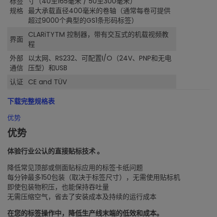
标签
寸（40至165毫米 / 50至300毫米）
规格
最大承载直径400毫米的卷轴（通常每卷可提供
超过9000个典型的GS1条形码标签）
CLARiTYTM 控制器，带有交互式的机载视频教
界面
程
外部
以太网、RS232、可配置I/O（24V、PNP和无电
通信
压型）和USB
认证
CE and TÜV
下载完整规格表
优势
优势
体验行业公认的直接贴标技术 。
降低常见顶部或侧面贴标应用的标签卡纸问题
每分钟最多150包装（取决于标签尺寸），无需使用贴标机
即使包装物积压，也能保持吞吐量
无需压缩空气，省去了安装成本及持续的运行成本
在您的标签操作中，降低生产线末端的低效和成本。