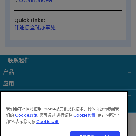
:
4008868099
Quick Links:
伟迪捷全球办事处
联系我们
产品
应用
行业
常用链接
我们会在本网站使用Cookie及其他类似技术，具体内容请参阅我
们的
Cookie政策
, 您可通过 进行调整
Cookie设置
. 点击“接受全
Follow us on:
部”即表示您同意
Cookie政策
.
© 2026 Videojet Technologies Inc.
隐私政策
Cookie 政策
Cookie 设置
免责声明
求职