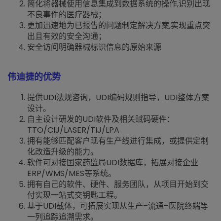
简化将器械使用信息集成到数据系统的操作,识别出现
不良事件的医疗器械；
更加迅速地为已报告的问题制定解决方案,实现重点突
出且有效的安全沟通；
安全访问明确器械标识信息的原始来源
伟迪捷的优势
提供UDI法规咨询，UDI编码规则指导，UDI整体方案
设计。
自主设计研发的UDI软件及相关赋码硬件：
TTO/CIJ/LASER/TIJ/LPA
拥有能够匹配客户现有生产线进行集成，或提供定制
化改造升级的能力。
软件可对接国家药监局UDI数据库，拓展对接企业
ERP/WMS/MES等系统。
拥有自己的软件、硬件、服务团队，从项目开始到交
付实现一站式交钥匙工程。
基于UDI载体，可拓展实现从生产–流通–医院终端等
一列追踪追溯需求。