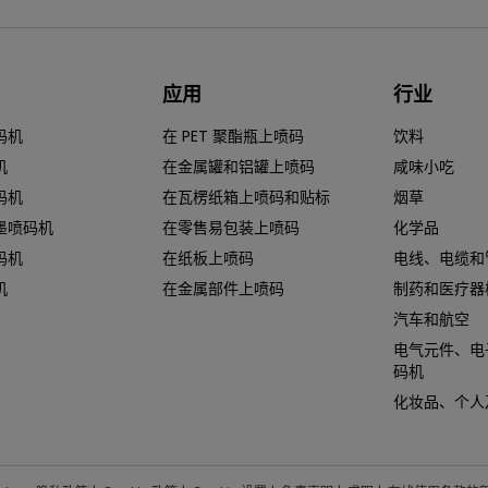
应用
行业
码机
在 PET 聚酯瓶上喷码
饮料
机
在金属罐和铝罐上喷码
咸味小吃
码机
在瓦楞纸箱上喷码和贴标
烟草
墨喷码机
在零售易包装上喷码
化学品
码机
在纸板上喷码
电线、电缆和
机
在金属部件上喷码
制药和医疗器
汽车和航空
电气元件、电
码机
化妆品、个人